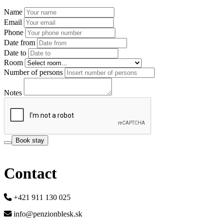
Name
Email
Phone
Date from
Date to
Room
Number of persons
Notes
Book stay
Contact
+421 911 130 025
info@penzionblesk.sk