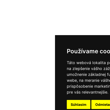
Používame coo
Táto webová lokalita p
na zlepšenie vášho záž
umožnenie základnej f
webe
,
na meranie vášh
prispôsobenie marketin
pre vás relevantnejšie
.
Súhlasím
Odmiet